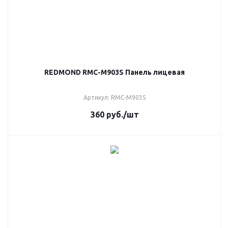
REDMOND RMC-M903S Панель лицевая
Артикул: RMC-M903S
360
руб.
/шт