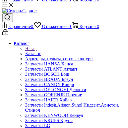
Сравнение
0
Отложенные
0
Корзина
0
Каталог
Назад
Каталог
Адаптеры, пульты, сетевые шнуры
Запчасти HANSA Ханса
Запчасти ATLANT Атлант
Запчасти BOSCH Бош
Запчасти BRAUN Браун
Запчасти CANDY Канди
Запчасти DELONGHI Делонги
Запчасти GORENJE Горение
Запчасти HAIER Хайер
Запчасти Indesit,Ariston,Stinol Индезит,Аристон,
Стинол
Запчасти KENWOOD Кенвуд
Запчасти KRUPS Крупс
Запчасти LG