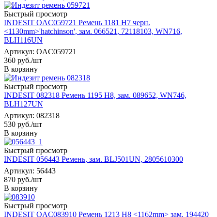
Быстрый просмотр
INDESIT OAC059721 Ремень 1181 H7 черн.
<1130mm>'hatchinson', зам. 066521, 72118103, WN716,
BLH116UN
Артикул: OAC059721
360
руб.
/шт
В корзину
Быстрый просмотр
INDESIT 082318 Ремень 1195 H8, зам. 089652, WN746,
BLH127UN
Артикул: 082318
530
руб.
/шт
В корзину
Быстрый просмотр
INDESIT 056443 Ремень, зам. BLJ501UN, 2805610300
Артикул: 56443
870
руб.
/шт
В корзину
Быстрый просмотр
INDESIT OAC083910 Ремень 1213 H8 <1162mm> зам. 194420