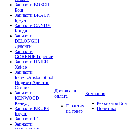
Запчасти BOSCH
Бош
Запчасти BRAUN
Браун
Запчасти CANDY
Канди
Запчасти
DELONGHI
Делонги
Запчасти
GORENJE Горение
Запчасти HAIER
Хайер
Запчасти
Indesit,Ariston,Stinol
Индезит,Аристон,
Стинол
Доставка и
Запчасти
Компания
оплата
KENWOOD
Кенвуд
Реквизиты
Конт
Гарантия
Запчасти KRUPS
Политика
на товар
Крупс
Запчасти LG
Запчасти