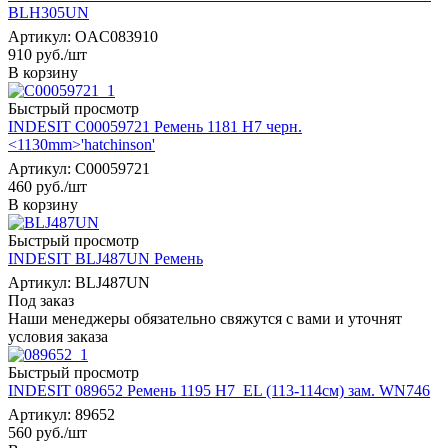
BLH305UN
Артикул: OAC083910
910
руб.
/шт
В корзину
Быстрый просмотр
INDESIT C00059721 Ремень 1181 H7 черн.
<1130mm>'hatchinson'
Артикул: C00059721
460
руб.
/шт
В корзину
Быстрый просмотр
INDESIT BLJ487UN Ремень
Артикул: BLJ487UN
Под заказ
Наши менеджеры обязательно свяжутся с вами и уточнят
условия заказа
Быстрый просмотр
INDESIT 089652 Ремень 1195 H7_EL (113-114см) зам. WN746
Артикул: 89652
560
руб.
/шт