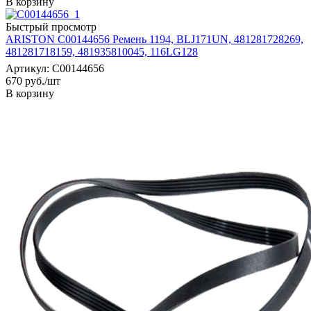
В корзину
Быстрый просмотр
ARISTON C00144656 Ремень 1194, BLJ171UN, 481281728269,
481281718159, 481935810045, 116LG128
Артикул: C00144656
670
руб.
/шт
В корзину