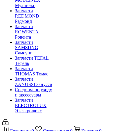
MOULINEX
Мулинэкс
Запчасти
REDMOND
Рэдмонд
Запчасти
ROWENTA
Ровента
Запчасти
SAMSUNG
Самсунг
Запчасти TEFAL
Тефаль
Запчасти
THOMAS Томас
Запчасти
ZANUSSI Занусси
Средства по уходу
и аксессуары
Запчасти
ELECTROLUX
Электролюкс
Сравнение
0
Отложенные
0
Корзина
0