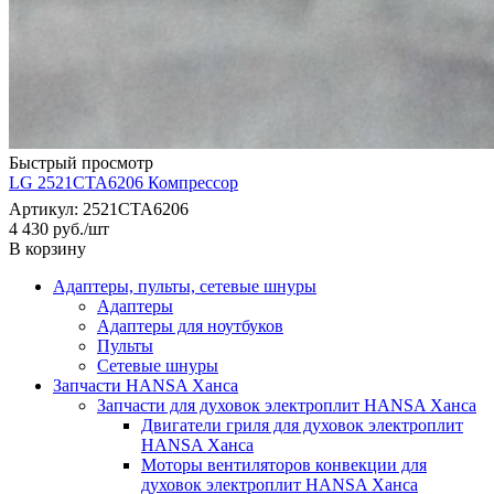
Быстрый просмотр
LG 2521CTA6206 Компрессор
Артикул: 2521CTA6206
4 430
руб.
/шт
В корзину
Адаптеры, пульты, сетевые шнуры
Адаптеры
Адаптеры для ноутбуков
Пульты
Сетевые шнуры
Запчасти HANSA Ханса
Запчасти для духовок электроплит HANSA Ханса
Двигатели гриля для духовок электроплит
HANSA Ханса
Моторы вентиляторов конвекции для
духовок электроплит HANSA Ханса