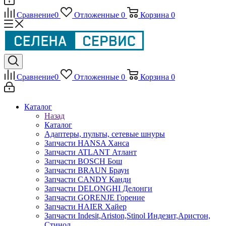
Сравнение
0
Отложенные
0
Корзина
0
Сравнение
0
Отложенные
0
Корзина
0
Каталог
Назад
Каталог
Адаптеры, пульты, сетевые шнуры
Запчасти HANSA Ханса
Запчасти ATLANT Атлант
Запчасти BOSCH Бош
Запчасти BRAUN Браун
Запчасти CANDY Канди
Запчасти DELONGHI Делонги
Запчасти GORENJE Горение
Запчасти HAIER Хайер
Запчасти Indesit,Ariston,Stinol Индезит,Аристон,
Стинол