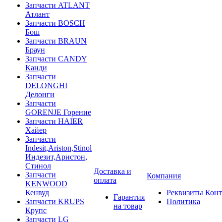
Запчасти ATLANT
Атлант
Запчасти BOSCH
Бош
Запчасти BRAUN
Браун
Запчасти CANDY
Канди
Запчасти
DELONGHI
Делонги
Запчасти
GORENJE Горение
Запчасти HAIER
Хайер
Запчасти
Indesit,Ariston,Stinol
Индезит,Аристон,
Стинол
Доставка и
Запчасти
Компания
оплата
KENWOOD
Кенвуд
Реквизиты
Конт
Гарантия
Запчасти KRUPS
Политика
на товар
Крупс
Запчасти LG