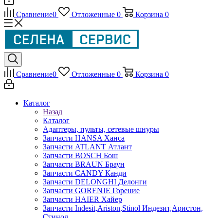
Сравнение
0
Отложенные
0
Корзина
0
Сравнение
0
Отложенные
0
Корзина
0
Каталог
Назад
Каталог
Адаптеры, пульты, сетевые шнуры
Запчасти HANSA Ханса
Запчасти ATLANT Атлант
Запчасти BOSCH Бош
Запчасти BRAUN Браун
Запчасти CANDY Канди
Запчасти DELONGHI Делонги
Запчасти GORENJE Горение
Запчасти HAIER Хайер
Запчасти Indesit,Ariston,Stinol Индезит,Аристон,
Стинол