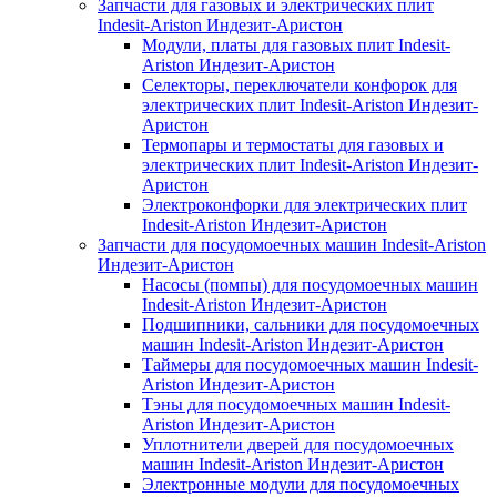
Запчасти для газовых и электрических плит
Indesit-Ariston Индезит-Аристон
Модули, платы для газовых плит Indesit-
Ariston Индезит-Аристон
Селекторы, переключатели конфорок для
электрических плит Indesit-Ariston Индезит-
Аристон
Термопары и термостаты для газовых и
электрических плит Indesit-Ariston Индезит-
Аристон
Электроконфорки для электрических плит
Indesit-Ariston Индезит-Аристон
Запчасти для посудомоечных машин Indesit-Ariston
Индезит-Аристон
Насосы (помпы) для посудомоечных машин
Indesit-Ariston Индезит-Аристон
Подшипники, сальники для посудомоечных
машин Indesit-Ariston Индезит-Аристон
Таймеры для посудомоечных машин Indesit-
Ariston Индезит-Аристон
Тэны для посудомоечных машин Indesit-
Ariston Индезит-Аристон
Уплотнители дверей для посудомоечных
машин Indesit-Ariston Индезит-Аристон
Электронные модули для посудомоечных