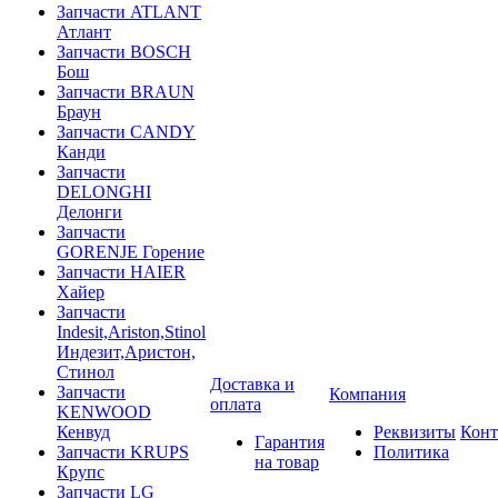
Запчасти ATLANT
Атлант
Запчасти BOSCH
Бош
Запчасти BRAUN
Браун
Запчасти CANDY
Канди
Запчасти
DELONGHI
Делонги
Запчасти
GORENJE Горение
Запчасти HAIER
Хайер
Запчасти
Indesit,Ariston,Stinol
Индезит,Аристон,
Стинол
Доставка и
Запчасти
Компания
оплата
KENWOOD
Кенвуд
Реквизиты
Конт
Гарантия
Запчасти KRUPS
Политика
на товар
Крупс
Запчасти LG