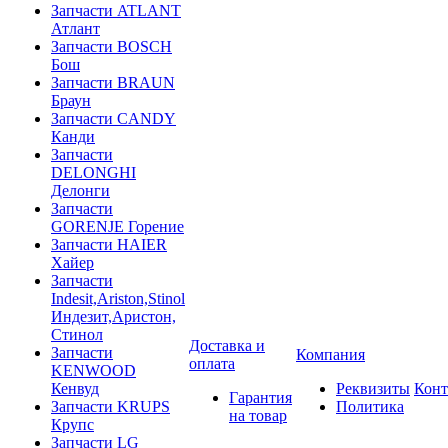
Запчасти ATLANT
Атлант
Запчасти BOSCH
Бош
Запчасти BRAUN
Браун
Запчасти CANDY
Канди
Запчасти
DELONGHI
Делонги
Запчасти
GORENJE Горение
Запчасти HAIER
Хайер
Запчасти
Indesit,Ariston,Stinol
Индезит,Аристон,
Стинол
Доставка и
Запчасти
Компания
оплата
KENWOOD
Кенвуд
Реквизиты
Конт
Гарантия
Запчасти KRUPS
Политика
на товар
Крупс
Запчасти LG