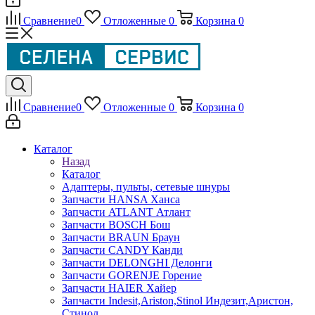
Сравнение
0
Отложенные
0
Корзина
0
Сравнение
0
Отложенные
0
Корзина
0
Каталог
Назад
Каталог
Адаптеры, пульты, сетевые шнуры
Запчасти HANSA Ханса
Запчасти ATLANT Атлант
Запчасти BOSCH Бош
Запчасти BRAUN Браун
Запчасти CANDY Канди
Запчасти DELONGHI Делонги
Запчасти GORENJE Горение
Запчасти HAIER Хайер
Запчасти Indesit,Ariston,Stinol Индезит,Аристон,
Стинол