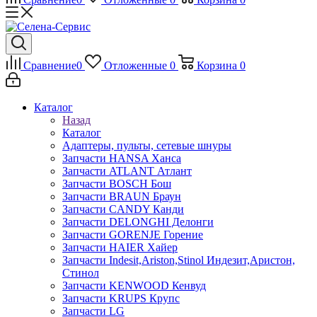
Сравнение
0
Отложенные
0
Корзина
0
Каталог
Назад
Каталог
Адаптеры, пульты, сетевые шнуры
Запчасти HANSA Ханса
Запчасти ATLANT Атлант
Запчасти BOSCH Бош
Запчасти BRAUN Браун
Запчасти CANDY Канди
Запчасти DELONGHI Делонги
Запчасти GORENJE Горение
Запчасти HAIER Хайер
Запчасти Indesit,Ariston,Stinol Индезит,Аристон,
Стинол
Запчасти KENWOOD Кенвуд
Запчасти KRUPS Крупс
Запчасти LG