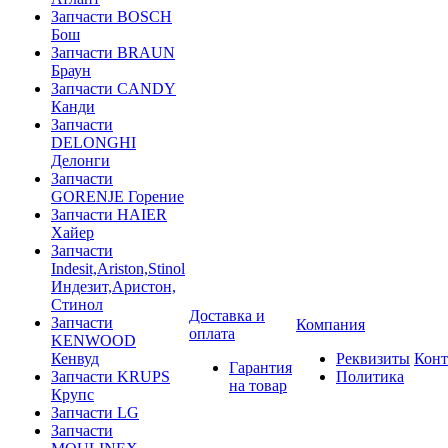
Запчасти BOSCH
Бош
Запчасти BRAUN
Браун
Запчасти CANDY
Канди
Запчасти
DELONGHI
Делонги
Запчасти
GORENJE Горение
Запчасти HAIER
Хайер
Запчасти
Indesit,Ariston,Stinol
Индезит,Аристон,
Стинол
Доставка и
Запчасти
Компания
оплата
KENWOOD
Кенвуд
Реквизиты
Конт
Гарантия
Запчасти KRUPS
Политика
на товар
Крупс
Запчасти LG
Запчасти