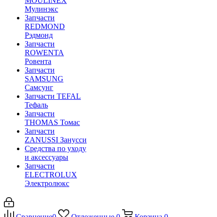
MOULINEX
Мулинэкс
Запчасти
REDMOND
Рэдмонд
Запчасти
ROWENTA
Ровента
Запчасти
SAMSUNG
Самсунг
Запчасти TEFAL
Тефаль
Запчасти
THOMAS Томас
Запчасти
ZANUSSI Занусси
Средства по уходу
и аксессуары
Запчасти
ELECTROLUX
Электролюкс
Сравнение
0
Отложенные
0
Корзина
0