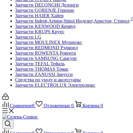
Запчасти DELONGHI Делонги
Запчасти GORENJE Горение
Запчасти HAIER Хайер
Д
Запчасти Indesit,Ariston,Stinol Индезит,Аристон, Стинол
Запчасти KENWOOD Кенвуд
Запчасти KRUPS Крупс
Запчасти LG
Запчасти MOULINEX Мулинэкс
Запчасти REDMOND Рэдмонд
Запчасти ROWENTA Ровента
Запчасти SAMSUNG Самсунг
Запчасти TEFAL Тефаль
Запчасти THOMAS Томас
Запчасти ZANUSSI Занусси
Средства по уходу и аксессуары
Запчасти ELECTROLUX Электролюкс
Сравнение
0
Отложенные
0
Корзина
0