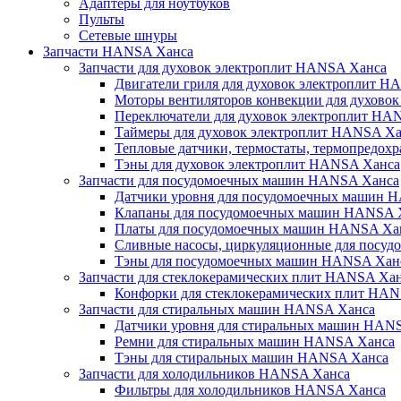
Адаптеры для ноутбуков
Пульты
Сетевые шнуры
Запчасти HANSA Ханса
Запчасти для духовок электроплит HANSA Ханса
Двигатели гриля для духовок электроплит H
Моторы вентиляторов конвекции для духово
Переключатели для духовок электроплит HA
Таймеры для духовок электроплит HANSA Ха
Тепловые датчики, термостаты, термопредох
Тэны для духовок электроплит HANSA Ханса
Запчасти для посудомоечных машин HANSA Ханса
Датчики уровня для посудомоечных машин 
Клапаны для посудомоечных машин HANSA 
Платы для посудомоечных машин HANSA Ха
Сливные насосы, циркуляционные для посу
Тэны для посудомоечных машин HANSA Хан
Запчасти для стеклокерамических плит HANSA Ха
Конфорки для стеклокерамических плит HA
Запчасти для стиральных машин HANSA Ханса
Датчики уровня для стиральных машин HAN
Ремни для стиральных машин HANSA Ханса
Тэны для стиральных машин HANSA Ханса
Запчасти для холодильников HANSA Ханса
Фильтры для холодильников HANSA Ханса