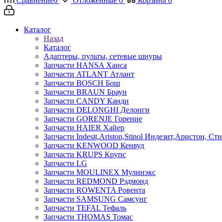
Сравнение
0
Отложенные
0
Корзина
0
Каталог
Назад
Каталог
Адаптеры, пульты, сетевые шнуры
Запчасти HANSA Ханса
Запчасти ATLANT Атлант
Запчасти BOSCH Бош
Запчасти BRAUN Браун
Запчасти CANDY Канди
Запчасти DELONGHI Делонги
Запчасти GORENJE Горение
Запчасти HAIER Хайер
Запчасти Indesit,Ariston,Stinol Индезит,Аристон, Ст
Запчасти KENWOOD Кенвуд
Запчасти KRUPS Крупс
Запчасти LG
Запчасти MOULINEX Мулинэкс
Запчасти REDMOND Рэдмонд
Запчасти ROWENTA Ровента
Запчасти SAMSUNG Самсунг
Запчасти TEFAL Тефаль
Запчасти THOMAS Томас